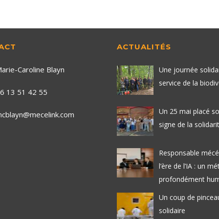
ACT
ACTUALITÉS
arie-Caroline Blayn
Une journée solida
service de la biodiv
6 13 51 42 55
Un 25 mai placé so
cblayn@mecelink.com
signe de la solidarit
Responsable mécé
l’ère de l’IA : un mé
profondément hum
Un coup de pincea
solidaire