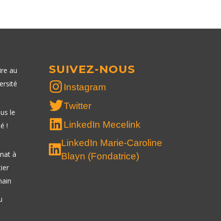
SUIVEZ-NOUS
ire au
ersité
Instagram
Twitter
us le
LinkedIn Mecelink
é !
LinkedIn Marie-Caroline
nat à
Blayn (Fondatrice)
tier
ain
u