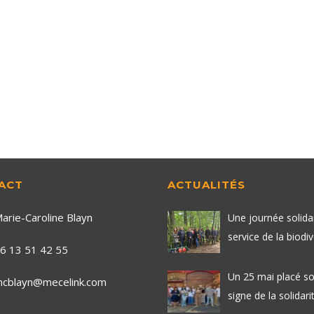
ACT
ACTUALITÉS
arie-Caroline Blayn
Une journée solida
service de la biodiv
6 13 51 42 55
Un 25 mai placé so
cblayn@mecelink.com
signe de la solidarit