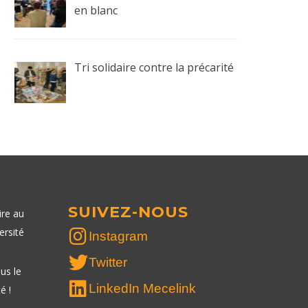
en blanc
Tri solidaire contre la précarité
SUIVEZ-NOUS
ire au
ersité
Instagram
Twitter
us le
LinkedIn Mecelink
é !