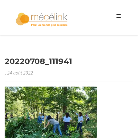
20220708_111941
, 24 août 2022