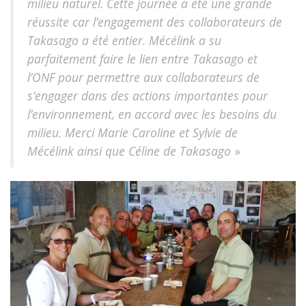
milieu naturel. Cette journée a été une grande
réussite car l’engagement des collaborateurs de
Takasago a été entier. Mécélink a su
parfaitement faire le lien entre Takasago et
l’ONF pour permettre aux collaborateurs de
s’engager dans des actions importantes pour
l’environnement, en accord avec les besoins du
milieu. Merci Marie Caroline et Sylvie de
Mécélink ainsi que Céline de Takasago
»