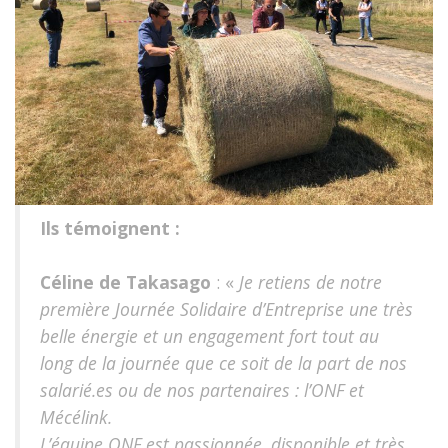
Ils témoignent :
Céline de Takasago
: «
Je retiens de notre
première Journée Solidaire d’Entreprise une très
belle énergie et un engagement fort tout au
long de la journée que ce soit de la part de nos
salarié.es ou de nos partenaires : l’ONF et
Mécélink.
L’équipe ONF est passionnée, disponible et très