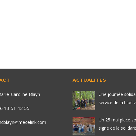
ACT
ACTUALITÉS
arie-Caroline Blayn
Une journée solida
service de la biodiv
6 13 51 42 55
Un 25 mai placé so
cblayn@mecelink.com
signe de la solidarit