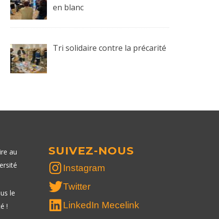
en blanc
Tri solidaire contre la précarité
SUIVEZ-NOUS
ire au
ersité
Instagram
Twitter
us le
LinkedIn Mecelink
é !