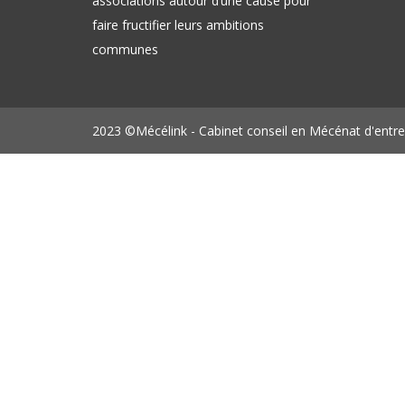
associations autour d’une cause pour
faire fructifier leurs ambitions
communes
2023 ©Mécélink - Cabinet conseil en Mécénat d'entre