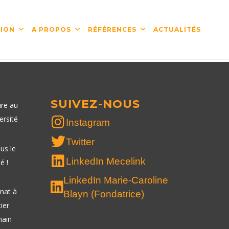
ION
A PROPOS
RÉFÉRENCES
ACTUALITÉS
SUIVEZ-NOUS
ire au
ersité
Instagram
Twitter
us le
LinkedIn Mecelink
é !
LinkedIn Marie-Caroline
nat à
Blayn (Fondatrice)
tier
ain