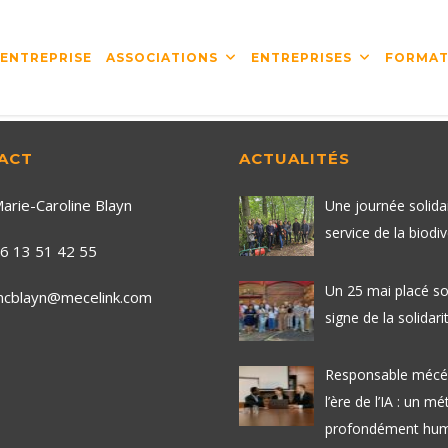
’ENTREPRISE
ASSOCIATIONS
ENTREPRISES
FORMAT
ACT
ACTUALITÉS
arie-Caroline Blayn
Une journée solida
service de la biodiv
6 13 51 42 55
Un 25 mai placé so
cblayn@mecelink.com
signe de la solidarit
Responsable mécé
l’ère de l’IA : un mé
profondément hum