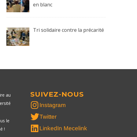
en blanc
Tri solidaire contre la précarité
SUIVEZ-NOUS
ire au
ersité
Instagram
Twitter
us le
LinkedIn Mecelink
é !