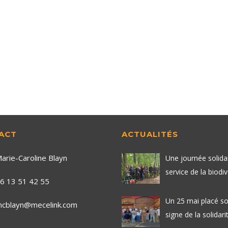
ACT
ACTUALITÉS
arie-Caroline Blayn
Une journée solida
service de la biodiv
6 13 51 42 55
Un 25 mai placé so
cblayn@mecelink.com
signe de la solidarit