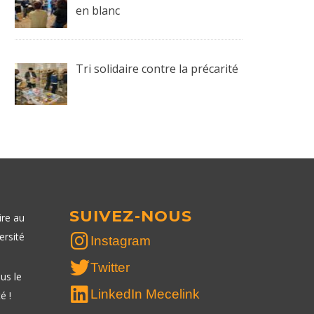
en blanc
Tri solidaire contre la précarité
SUIVEZ-NOUS
ire au
ersité
Instagram
Twitter
us le
LinkedIn Mecelink
é !