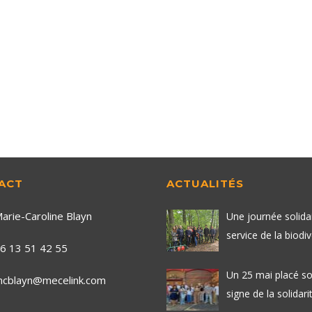
ACT
ACTUALITÉS
arie-Caroline Blayn
Une journée solida
service de la biodiv
6 13 51 42 55
Un 25 mai placé so
cblayn@mecelink.com
signe de la solidarit