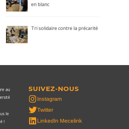
en blanc
Tri solidaire contre la précarité
SUIVEZ-NOUS
ire au
ersité
Instagram
Twitter
us le
LinkedIn Mecelink
é !