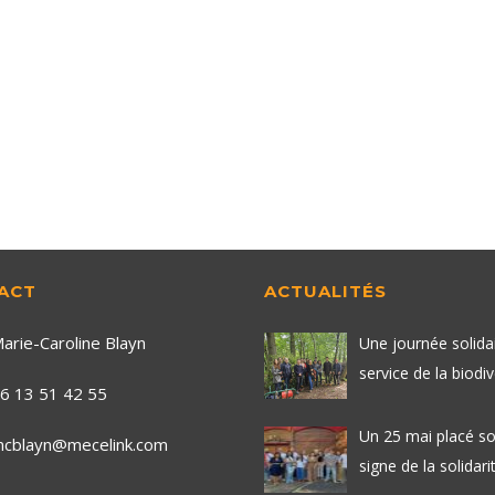
ACT
ACTUALITÉS
arie-Caroline Blayn
Une journée solida
service de la biodiv
6 13 51 42 55
Un 25 mai placé so
cblayn@mecelink.com
signe de la solidarit